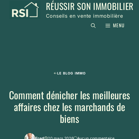
RÉUSSIR SON IMMOBILIER
Aller
au
Conseils en vente immobilière
contenu
MENU
LE BLOG IMMO
Comment dénicher les meilleures
affaires chez les marchands de
biens
Fred
20 mars 2026
Aucun commentaire